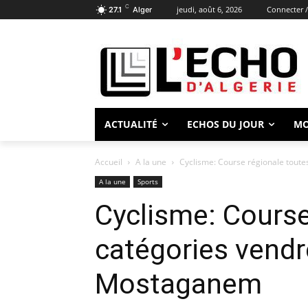
C
jeudi, août 6, 2026
Connecter /
27.1
Alger
ACTUALITÉ
ECHOS DU JOUR
M
Accueil
A la une
Cyclisme: Course régionale tout
A la une
Sports
Cyclisme: Course
catégories vendr
Mostaganem