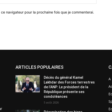
 ce navigateur pour la prochaine fois que je commenterai.
ARTICLES POPULAIRES
C
Décès du général Kamel
A 
Lakhdar des Forces terrestres
Ac
de l’ANP: Le président de la
République présente ses
E
condoléances
S
5 août 2026
ar
E
Récupération des biens