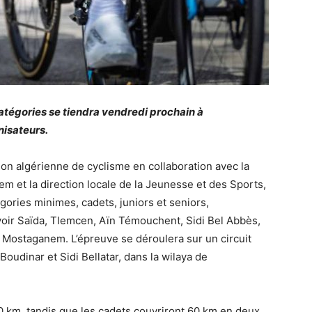
atégories se tiendra vendredi prochain à
nisateurs.
ion algérienne de cyclisme en collaboration avec la
m et la direction locale de la Jeunesse et des Sports,
gories minimes, cadets, juniors et seniors,
voir Saïda, Tlemcen, Aïn Témouchent, Sidi Bel Abbès,
t Mostaganem. L’épreuve se déroulera sur un circuit
oudinar et Sidi Bellatar, dans la wilaya de
 km, tandis que les cadets couvriront 60 km en deux