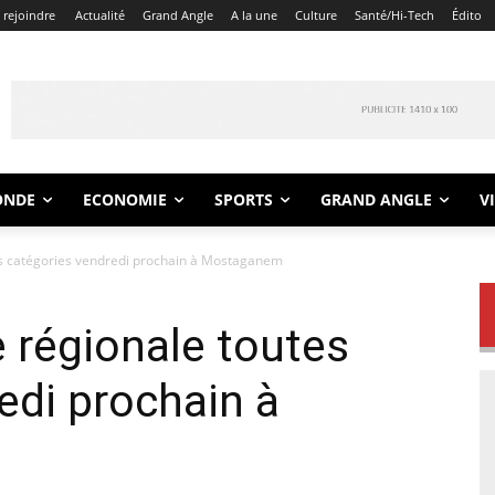
 rejoindre
Actualité
Grand Angle
A la une
Culture
Santé/Hi-Tech
Édito
ONDE
ECONOMIE
SPORTS
GRAND ANGLE
V
es catégories vendredi prochain à Mostaganem
 régionale toutes
edi prochain à