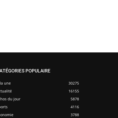
ATÉGORIES POPULAIRE
la une
30275
tualité
16155
chos du jour
5878
ports
4116
conomie
3788