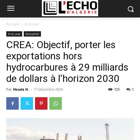
Accueil
A la une
A la une
Actualité
CREA: Objectif, porter les
exportations hors
hydrocarbures à 29 milliards
de dollars à l’horizon 2030
Par
Houda H.
-
17 décembre 2024
725
0