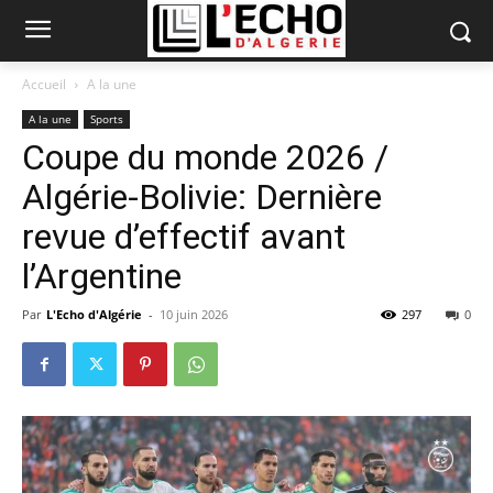
Accueil
A la une
A la une
Sports
Coupe du monde 2026 /
Algérie-Bolivie: Dernière
revue d’effectif avant
l’Argentine
Par
L'Echo d'Algérie
-
10 juin 2026
297
0