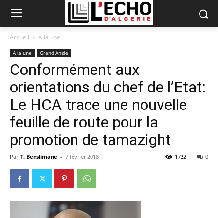
Accueil
A la une
A la une
Grand Angle
Conformément aux
orientations du chef de l’Etat:
Le HCA trace une nouvelle
feuille de route pour la
promotion de tamazight
Par
T. Benslimane
-
7 février 2018
1722
0