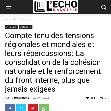
Accueil
A la une
A la une
Actualité
Compte tenu des tensions
régionales et mondiales et
leurs répercussions: La
consolidation de la cohésion
nationale et le renforcement
du front interne, plus que
jamais exigées
Par
T. Benslimane
-
29 avril 2025
564
0