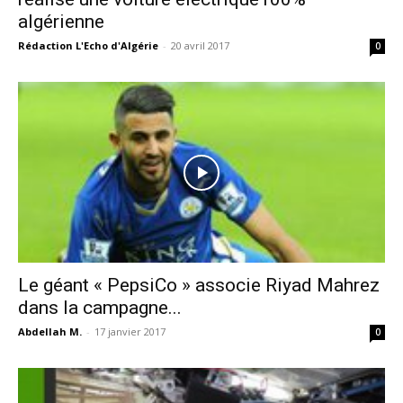
algérienne
Rédaction L'Echo d'Algérie
-
20 avril 2017
0
Le géant « PepsiCo » associe Riyad Mahrez
dans la campagne...
Abdellah M.
-
17 janvier 2017
0