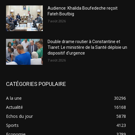
Audience: Khalida Boufedeche reçoit
Fateh Boutbig
7 août 2026
Double drame routier à Constantine et
Tiaret: Le ministère de la Santé déploie un
dispositif d’urgence
7 août 2026
CATÉGORIES POPULAIRE
A la une
30296
Actualité
16168
Echos du jour
5878
Sports
4123
Economie
3789