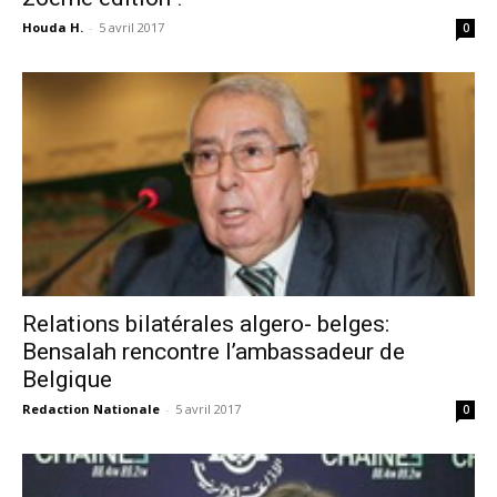
Houda H.
-
5 avril 2017
0
Relations bilatérales algero- belges:
Bensalah rencontre l’ambassadeur de
Belgique
Redaction Nationale
-
5 avril 2017
0