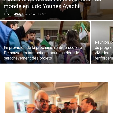
monde en judo Younes Ayachi
L'Echo d'Algérie
-
9 août 2026
Réunion d
En prévision de la prochaine rentrée scolaire:
du program
De nouvelles instructions pour accélérer le
«Modernisa
parachèvement des projets
renforceme