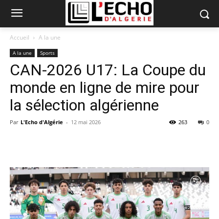
Accueil
A la une
A la une
Sports
CAN-2026 U17: La Coupe du
monde en ligne de mire pour
la sélection algérienne
Par
L'Echo d'Algérie
-
12 mai 2026
263
0