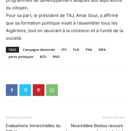
programmes de développement adaptés aux aspirations
du citoyen.
Pour sa part, le président de TAJ, Amar Goul, a affirmé
que sa formation politique visait à rassembler tous les
Algériens, tout en œuvrant à la cohésion et à l’unité de la
société.
TAGS
Campagne électorale
FFS
FLN
FNA
MPA
partis politiques
RCD
RND
Article précédent
Article suivant
Evaluations trimestrielles du
Noureddine Bedoui rassure :