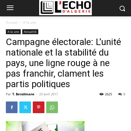
Accueil
A la une
A la une
Actualité
Campagne électorale: L’unité
nationale et la stabilité du
pays, une ligne rouge à ne
pas franchir, clament les
partis politiques
Par
T. Benslimane
-
23 avril 2017
2625
0