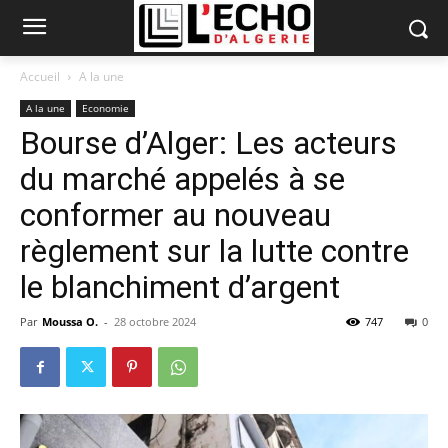
Accueil
A la une
A la une
Economie
Bourse d’Alger: Les acteurs
du marché appelés à se
conformer au nouveau
règlement sur la lutte contre
le blanchiment d’argent
Par
Moussa O.
-
28 octobre 2024
747
0