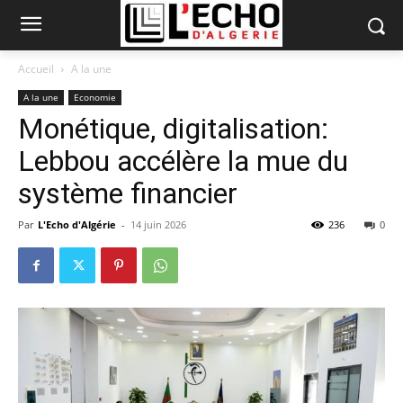
Accueil
A la une
A la une
Economie
Monétique, digitalisation:
Lebbou accélère la mue du
système financier
Par
L'Echo d'Algérie
-
14 juin 2026
236
0