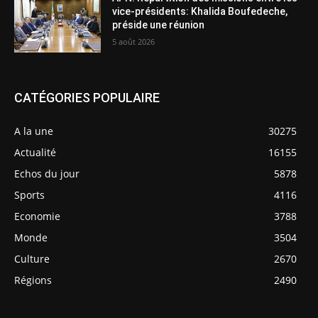
vice-présidents: Khalida Boufedeche,
préside une réunion
5 août 2026
CATÉGORIES POPULAIRE
A la une
30275
Actualité
16155
Echos du jour
5878
Sports
4116
Economie
3788
Monde
3504
Culture
2670
Régions
2490