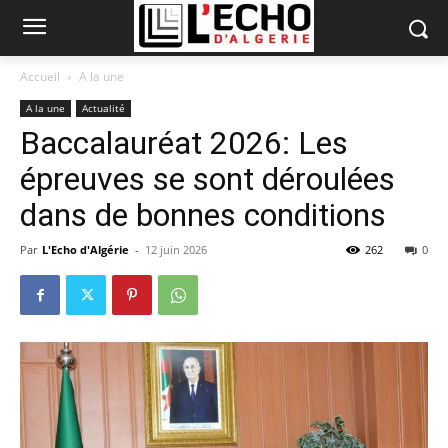
Accueil
A la une
A la une
Actualité
Baccalauréat 2026: Les
épreuves se sont déroulées
dans de bonnes conditions
Par
L'Echo d'Algérie
-
12 juin 2026
262
0