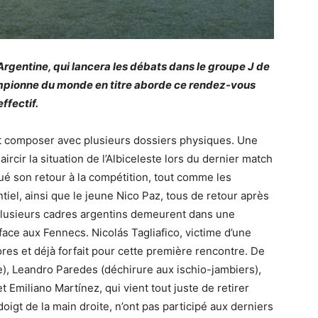
 l’Argentine, qui lancera les débats dans le groupe J de
mpionne du monde en titre aborde ce rendez-vous
ffectif.
fet composer avec plusieurs dossiers physiques. Une
cir la situation de l’Albiceleste lors du dernier match
ctué son retour à la compétition, tout comme les
el, ainsi que le jeune Nico Paz, tous de retour après
plusieurs cadres argentins demeurent dans une
 face aux Fennecs. Nicolás Tagliafico, victime d’une
ores et déjà forfait pour cette première rencontre. De
re), Leandro Paredes (déchirure aux ischio-jambiers),
 Emiliano Martínez, qui vient tout juste de retirer
n doigt de la main droite, n’ont pas participé aux derniers