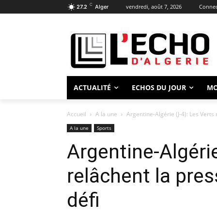
C
vendredi, août 7, 2026
Connect
27.2
Alger
ACTUALITÉ
ECHOS DU JOUR
M
Accueil
A la une
Argentine-Algérie (J-4): Les Verts
A la une
Sports
Argentine-Algérie
relâchent la pres
défi