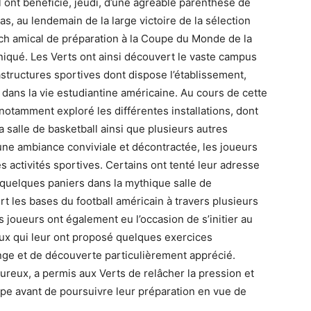
l ont bénéficié, jeudi, d’une agréable parenthèse de
sas, au lendemain de la large victoire de la sélection
atch amical de préparation à la Coupe du Monde de la
iqué. Les Verts ont ainsi découvert le vaste campus
astructures sportives dont dispose l’établissement,
dans la vie estudiantine américaine. Au cours de cette
notamment exploré les différentes installations, dont
a salle de basketball ainsi que plusieurs autres
ne ambiance conviviale et décontractée, les joueurs
 activités sportives. Certains ont tenté leur adresse
 quelques paniers dans la mythique salle de
rt les bases du football américain à travers plusieurs
es joueurs ont également eu l’occasion de s’initier au
aux qui leur ont proposé quelques exercices
hange et de découverte particulièrement apprécié.
ureux, a permis aux Verts de relâcher la pression et
pe avant de poursuivre leur préparation en vue de