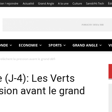
er / rejoindre
Actualité
Grand Angle
A la une
Culture
Santé/Hi-Tech
Éd
ONDE
ECONOMIE
SPORTS
GRAND ANGLE
V
 relâchent la pression avant le grand défi
 (J-4): Les Verts
sion avant le grand