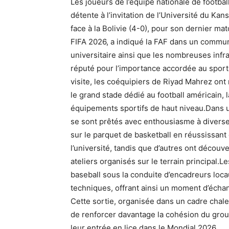
Les joueurs de l’équipe nationale de footbal
détente à l’invitation de l’Université du Kan
face à la Bolivie (4-0), pour son dernier m
FIFA 2026, a indiqué la FAF dans un commun
universitaire ainsi que les nombreuses infr
réputé pour l’importance accordée au sport 
visite, les coéquipiers de Riyad Mahrez ont 
le grand stade dédié au football américain, l
équipements sportifs de haut niveau.Dans u
se sont prêtés avec enthousiasme à diverses
sur le parquet de basketball en réussissant
l’université, tandis que d’autres ont découve
ateliers organisés sur le terrain principal.L
baseball sous la conduite d’encadreurs loc
techniques, offrant ainsi un moment d’éc
Cette sortie, organisée dans un cadre chale
de renforcer davantage la cohésion du grou
leur entrée en lice dans le Mondial 2026.