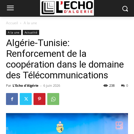
Accueil
A la une
A la une
Actualité
Algérie-Tunisie:
Renforcement de la
coopération dans le domaine
des Télécommunications
Par
L'Echo d'Algérie
-
6 juin 2026
238
0