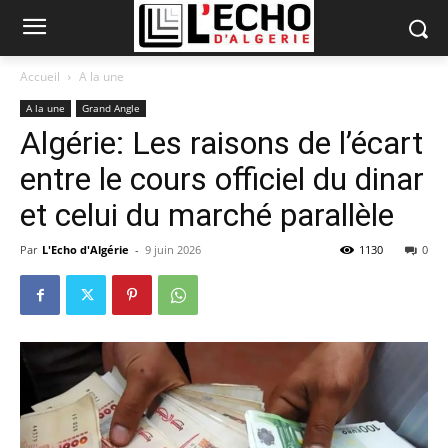
Accueil
A la une
A la une
Grand Angle
Algérie: Les raisons de l’écart
entre le cours officiel du dinar
et celui du marché parallèle
Par
L'Echo d'Algérie
-
9 juin 2026
1130
0