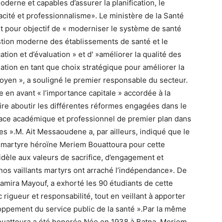
oderne et capables d’assurer la planification, le
cacité et professionnalisme». Le ministère de la Santé
t pour objectif de « moderniser le système de santé
estion moderne des établissements de santé et le
on et d’évaluation » et d' »améliorer la qualité des
ation en tant que choix stratégique pour améliorer la
oyen », a souligné le premier responsable du secteur.
e en avant « l’importance capitale » accordée à la
re aboutir les différentes réformes engagées dans le
pace académique et professionnel de premier plan dans
res ».M. Ait Messaoudene a, par ailleurs, indiqué que le
 martyre héroïne Meriem Bouattoura pour cette
dèle aux valeurs de sacrifice, d’engagement et
nos vaillants martyrs ont arraché l’indépendance». De
 Samira Mayouf, a exhorté les 90 étudiants de cette
rigueur et responsabilité, tout en veillant à apporter
loppement du service public de la santé ».Par la même
Bouattoura a été honorée.Née en 1938 à Batna, Meriem