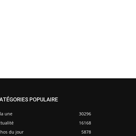
ATÉGORIES POPULAIRE
la une
30296
tualité
16168
chos du jour
5878