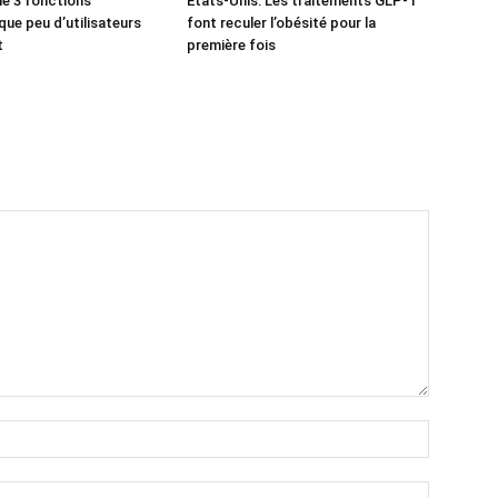
e 3 fonctions
États-Unis: Les traitements GLP-1
que peu d’utilisateurs
font reculer l’obésité pour la
t
première fois