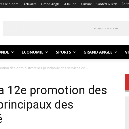
r / rejoindre
Actualité
Grand Angle
A la une
Culture
Santé/Hi-Tech
Édit
ONDE
ECONOMIE
SPORTS
GRAND ANGLE
V
motion des administrateurs principaux des services de...
 la 12e promotion des
principaux des
é