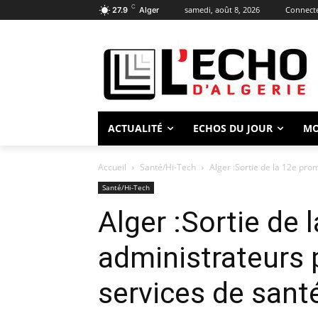
C
samedi, août 8, 2026
Connecte
27.9
Alger
ACTUALITÉ
ECHOS DU JOUR
M
Accueil
Santé/Hi-Tech
Alger :Sortie de la 12e pro
Santé/Hi-Tech
Alger :Sortie de
administrateurs 
services de sant