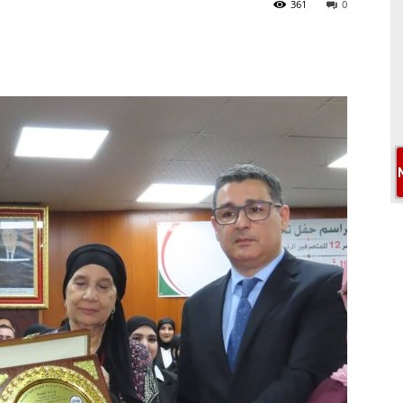
361
0