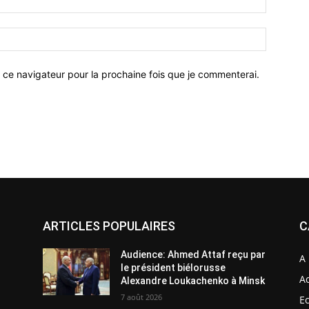
 ce navigateur pour la prochaine fois que je commenterai.
ARTICLES POPULAIRES
C
Audience: Ahmed Attaf reçu par
A 
le président biélorusse
Ac
Alexandre Loukachenko à Minsk
7 août 2026
E