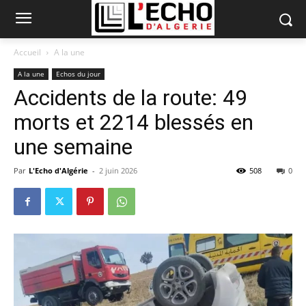
Accueil
A la une
A la une
Echos du jour
Accidents de la route: 49
morts et 2214 blessés en
une semaine
Par
L'Echo d'Algérie
-
2 juin 2026
508
0