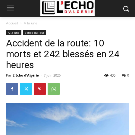
Accueil
A la une
A la une
Echos du jour
Accident de la route: 10
morts et 242 blessés en 24
heures
Par
L'Echo d'Algérie
-
7 juin 2026
435
0