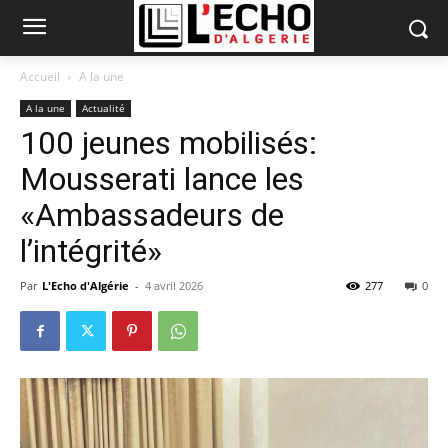
Accueil
A la une
A la une
Actualité
100 jeunes mobilisés:
Mousserati lance les
«Ambassadeurs de
l’intégrité»
Par
L'Echo d'Algérie
-
4 avril 2026
277
0