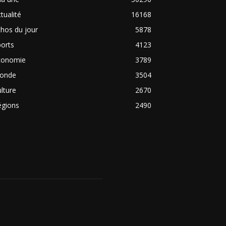
tualité
16168
hos du jour
5878
orts
4123
conomie
3789
onde
3504
lture
2670
égions
2490