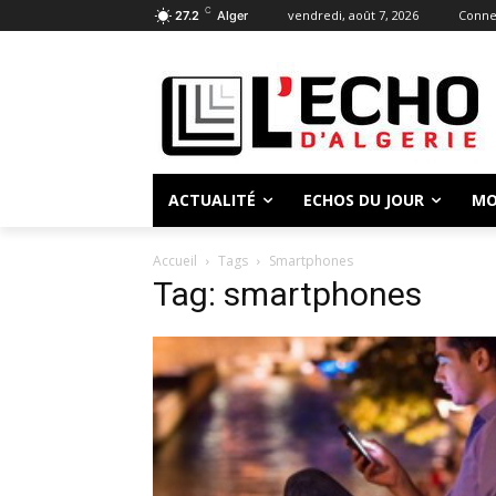
C
vendredi, août 7, 2026
Connec
27.2
Alger
ACTUALITÉ
ECHOS DU JOUR
MO
Accueil
Tags
Smartphones
Tag: smartphones