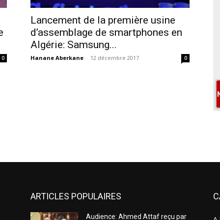
Lancement de la première usine
e
d’assemblage de smartphones en
Algérie: Samsung...
Hanane Aberkane
-
12 décembre 2017
0
0
ARTICLES POPULAIRES
C
Audience: Ahmed Attaf reçu par
A 