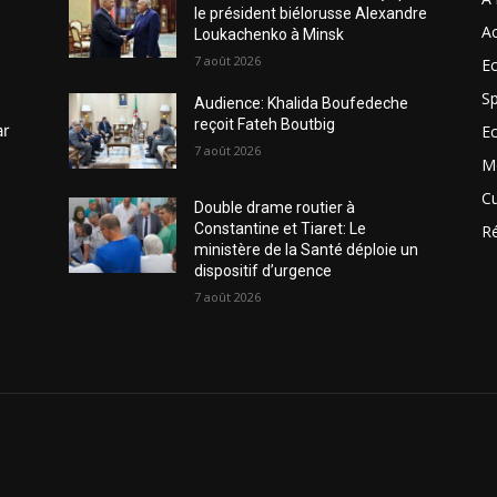
le président biélorusse Alexandre
Ac
Loukachenko à Minsk
7 août 2026
Ec
Sp
Audience: Khalida Boufedeche
reçoit Fateh Boutbig
ar
E
7 août 2026
M
Cu
Double drame routier à
Constantine et Tiaret: Le
R
ministère de la Santé déploie un
dispositif d’urgence
7 août 2026