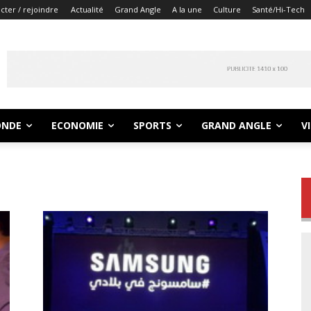
ter / rejoindre
Actualité
Grand Angle
A la une
Culture
Santé/Hi-Tech
NDE
ECONOMIE
SPORTS
GRAND ANGLE
V