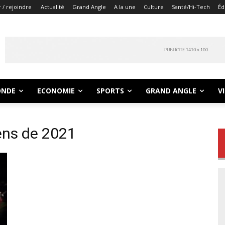
 / rejoindre
Actualité
Grand Angle
A la une
Culture
Santé/Hi-Tech
Éd
NDE
ECONOMIE
SPORTS
GRAND ANGLE
V
ens de 2021