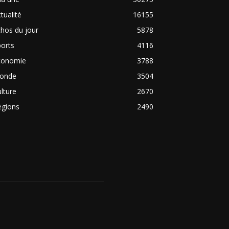
tualité
16155
hos du jour
5878
orts
4116
conomie
3788
onde
3504
lture
2670
égions
2490