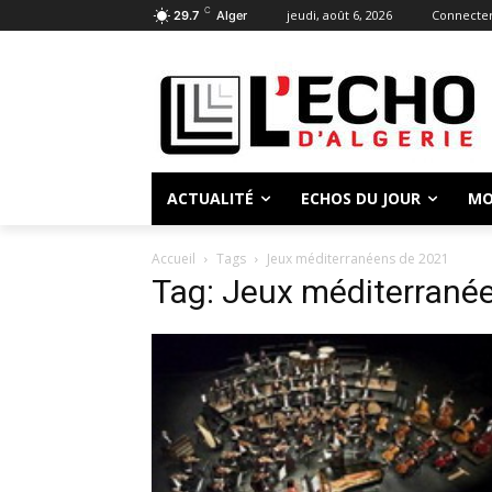
C
jeudi, août 6, 2026
Connecter
29.7
Alger
ACTUALITÉ
ECHOS DU JOUR
MO
Accueil
Tags
Jeux méditerranéens de 2021
Tag: Jeux méditerrané