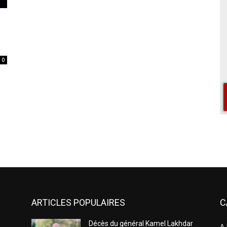
0
ARTICLES POPULAIRES
C
Décès du général Kamel Lakhdar
A 