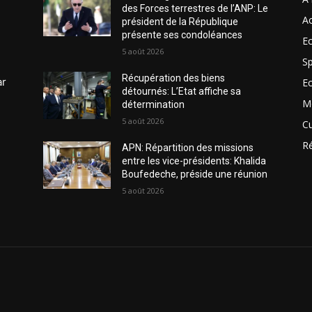
des Forces terrestres de l’ANP: Le
Ac
président de la République
présente ses condoléances
Ec
5 août 2026
Sp
Récupération des biens
ar
E
détournés: L’Etat affiche sa
M
détermination
5 août 2026
Cu
R
APN: Répartition des missions
entre les vice-présidents: Khalida
Boufedeche, préside une réunion
5 août 2026