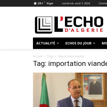
C
vendredi, août 7, 2026
Connec
29.1
Alger
ACTUALITÉ
ECHOS DU JOUR
MO
Accueil
Tags
Importation viande
Tag: importation viand