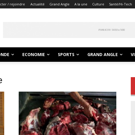
ter / rejoindre
Actualité
Grand Angle
A la une
Culture
Santé/Hi-Tech
NDE
ECONOMIE
SPORTS
GRAND ANGLE
V
e