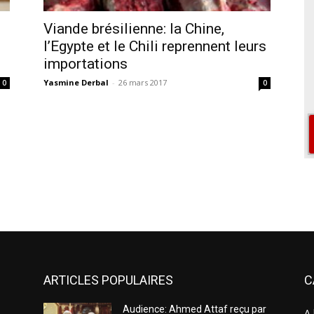
Viande brésilienne: la Chine,
l’Egypte et le Chili reprennent leurs
importations
Yasmine Derbal
-
26 mars 2017
0
0
ARTICLES POPULAIRES
C
Audience: Ahmed Attaf reçu par
A 