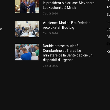
le président biélorusse Alexandre
Ac
Loukachenko à Minsk
7 août 2026
Ec
Sp
Audience: Khalida Boufedeche
reçoit Fateh Boutbig
ar
E
7 août 2026
M
Cu
Double drame routier à
Constantine et Tiaret: Le
R
ministère de la Santé déploie un
dispositif d’urgence
7 août 2026