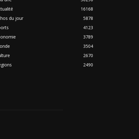
tualité
16168
hos du jour
5878
orts
4123
conomie
3789
onde
3504
lture
2670
égions
2490