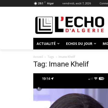
C
vendredi, août 7, 2026
Connec
29.1
Alger
ACTUALITÉ
ECHOS DU JOUR
MO
Accueil
Tags
Imane Khelif
Tag: Imane Khelif