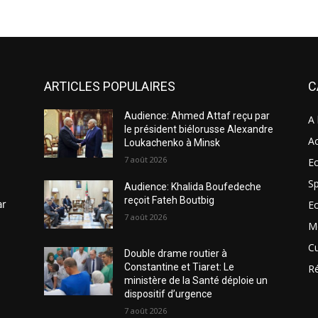
ARTICLES POPULAIRES
C
Audience: Ahmed Attaf reçu par
A 
le président biélorusse Alexandre
Ac
Loukachenko à Minsk
7 août 2026
Ec
Sp
Audience: Khalida Boufedeche
reçoit Fateh Boutbig
ar
E
7 août 2026
M
Cu
Double drame routier à
Constantine et Tiaret: Le
R
ministère de la Santé déploie un
dispositif d’urgence
7 août 2026