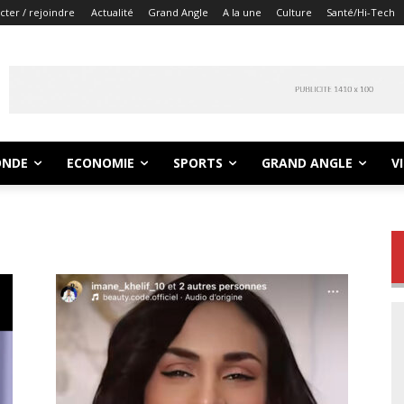
ter / rejoindre
Actualité
Grand Angle
A la une
Culture
Santé/Hi-Tech
NDE
ECONOMIE
SPORTS
GRAND ANGLE
V