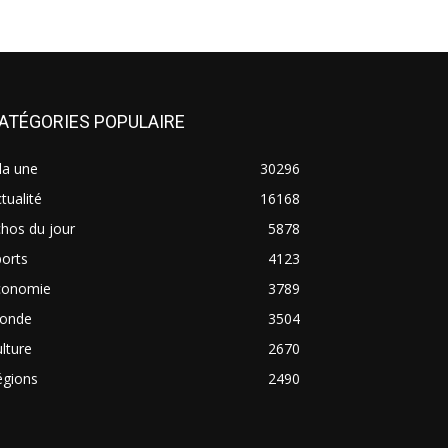
ATÉGORIES POPULAIRE
la une
30296
tualité
16168
hos du jour
5878
orts
4123
conomie
3789
onde
3504
lture
2670
égions
2490