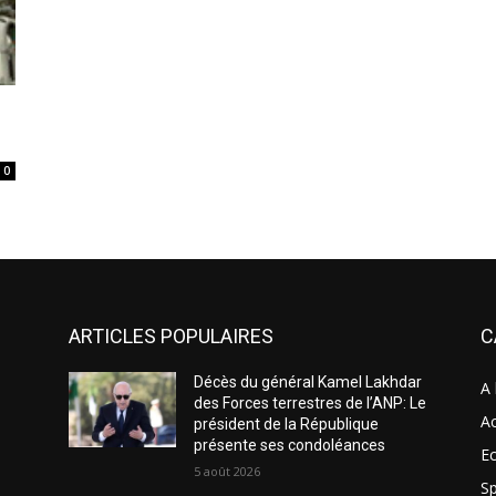
0
ARTICLES POPULAIRES
C
Décès du général Kamel Lakhdar
A 
des Forces terrestres de l’ANP: Le
Ac
président de la République
présente ses condoléances
Ec
5 août 2026
Sp