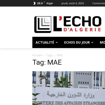
C
jeudi, août 6, 2026
Connecter
26.9
Alger
ACTUALITÉ
ECHOS DU JOUR
MO
Accueil
Tags
MAE
Tag: MAE