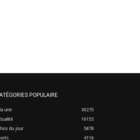
ATÉGORIES POPULAIRE
la une
30275
tualité
16155
hos du jour
5878
orts
4116