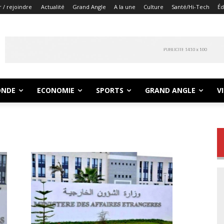
 / rejoindre
Actualité
Grand Angle
A la une
Culture
Santé/Hi-Tech
Éd
NDE
ECONOMIE
SPORTS
GRAND ANGLE
V