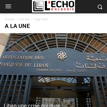
Accueil
A la une
Page 3653
A LA UNE
Liban une crise qui dure