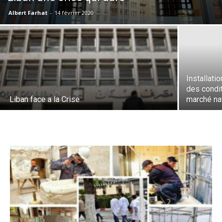
Albert Farhat
-
14 février 2020
Installati
des condi
Liban face a la Crise
marché na