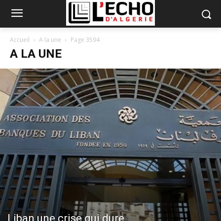
Accueil
A la une
Page 3594
A LA UNE
Liban une crise qui dure