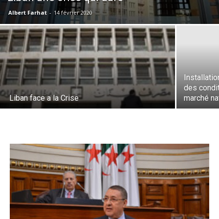
Albert Farhat
-
14 février 2020
Installati
des condi
Liban face a la Crise
marché na